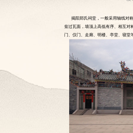
揭阳郑氏祠堂，一般采用轴线对称
耸过瓦面，墙顶上高低有序、相互对称
门、仪门、走廊、明楼、亭堂、寝堂