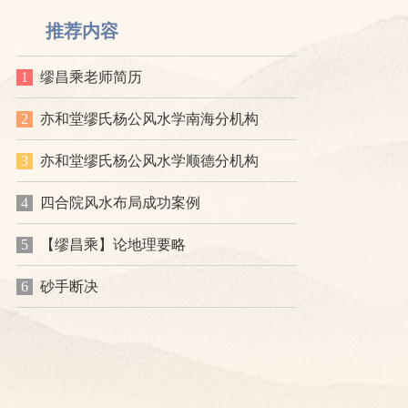
推荐内容
1
缪昌乘老师简历
2
亦和堂缪氏杨公风水学南海分机构
3
亦和堂缪氏杨公风水学顺德分机构
4
四合院风水布局成功案例
5
【缪昌乘】论地理要略
6
砂手断决