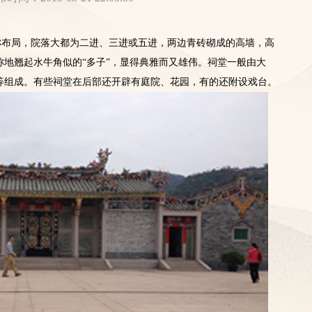
布局，院落大都为二进、三进或五进，两边青砖砌成的高墙，高
地翘起水牛角似的“多子”，显得典雅而又雄伟。祠堂一般由大
等组成。有些祠堂在后部还开辟有庭院、花园，有的还附设戏台。