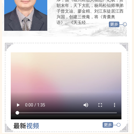
朝末年，天下大乱，杨筠松仙师率弟
子曾文辿、廖金精、刘江东徒居江西
兴国，创建三僚庵，将《青囊奥
语》、《天玉经...