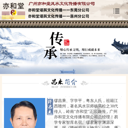
缪昌乘、字学平，粤东人氏，祖籍江
西赣州，著名风水宗师杨筠松之38代
传人，岭南“亦和堂”正宗嫡传，广州
亦和堂文化传播有限公司总经理！易
学专家智库名宿。缪君家学渊源深
厚，据《赣州府志人物志》记载，唐