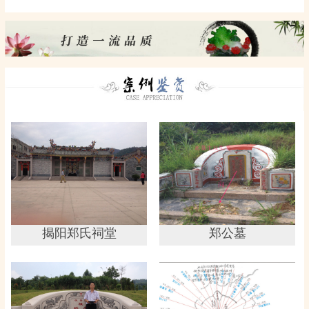
揭阳郑氏祠堂
郑公墓