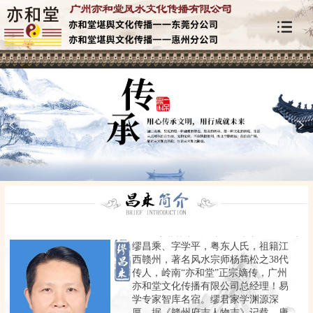
缪昌乘、字学平，粤东人氏，祖籍江
西赣州，著名风水宗师杨筠松之38代
传人，岭南“亦和堂”正宗嫡传，广州
亦和堂文化传播有限公司总经理！易
学专家智库名宿。缪君家学渊源深
厚，据《赣州府志人物志》记载，唐