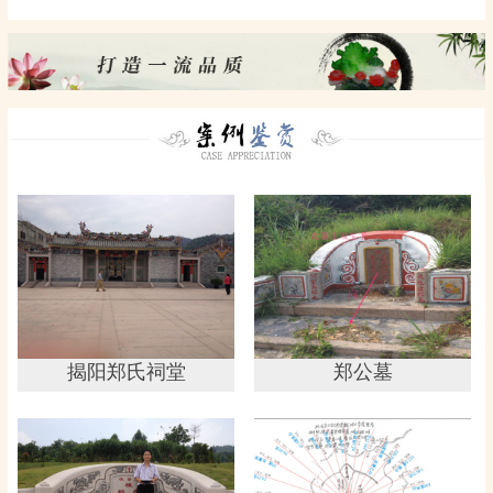
揭阳郑氏祠堂
郑公墓