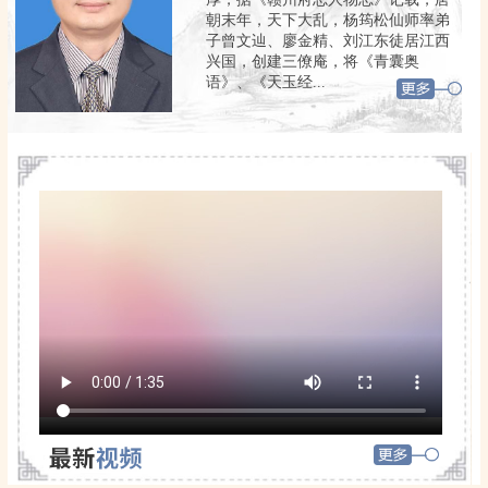
朝末年，天下大乱，杨筠松仙师率弟
子曾文辿、廖金精、刘江东徒居江西
兴国，创建三僚庵，将《青囊奥
语》、《天玉经...