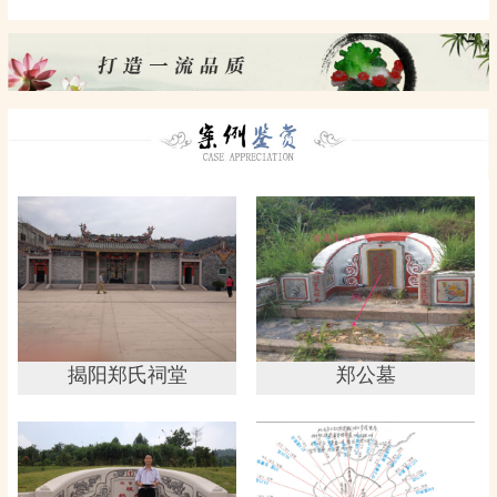
揭阳郑氏祠堂
郑公墓