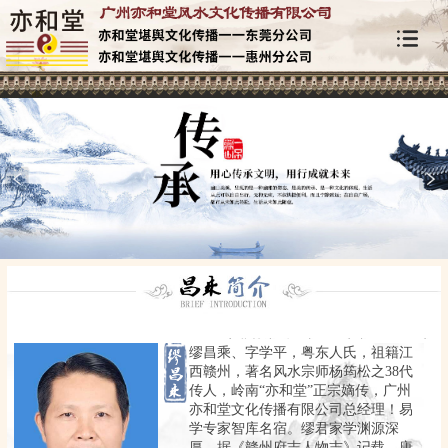
缪昌乘、字学平，粤东人氏，祖籍江
西赣州，著名风水宗师杨筠松之38代
传人，岭南“亦和堂”正宗嫡传，广州
亦和堂文化传播有限公司总经理！易
学专家智库名宿。缪君家学渊源深
厚，据《赣州府志人物志》记载，唐