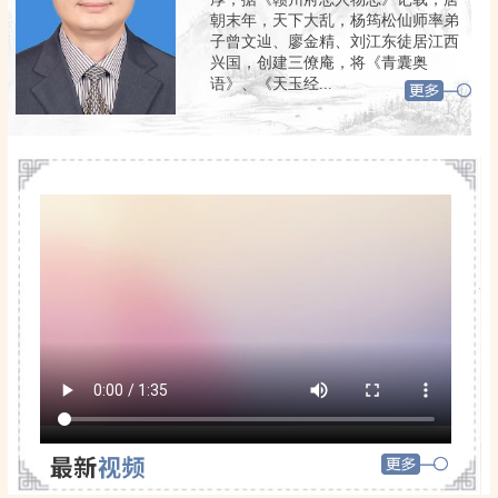
朝末年，天下大乱，杨筠松仙师率弟
子曾文辿、廖金精、刘江东徒居江西
兴国，创建三僚庵，将《青囊奥
语》、《天玉经...